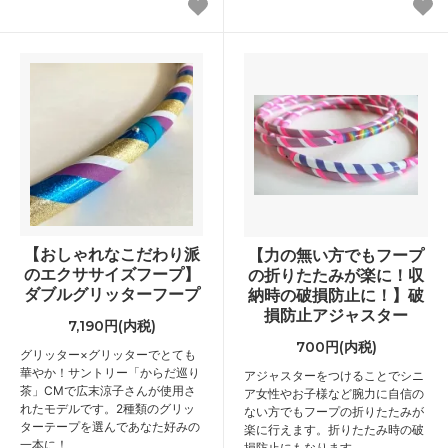
【おしゃれなこだわり派
【力の無い方でもフープ
のエクササイズフープ】
の折りたたみが楽に！収
ダブルグリッターフープ
納時の破損防止に！】破
損防止アジャスター
7,190円(内税)
700円(内税)
グリッター×グリッターでとても
華やか！サントリー「からだ巡り
アジャスターをつけることでシニ
茶」CMで広末涼子さんが使用さ
ア女性やお子様など腕力に自信の
れたモデルです。2種類のグリッ
ない方でもフープの折りたたみが
ターテープを選んであなた好みの
楽に行えます。折りたたみ時の破
一本に！
損防止にもなります。