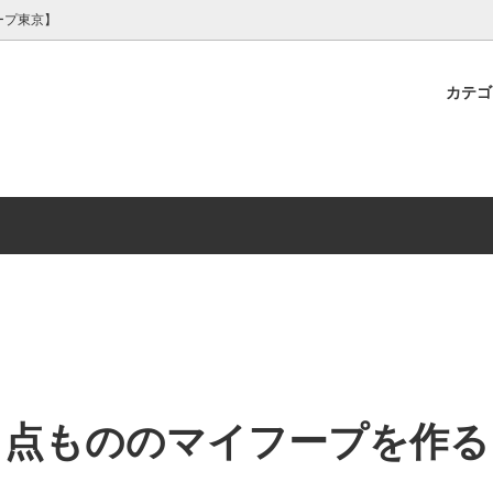
ープ東京】
カテ
プ｜新体操・フープダンス・パフ
で選ぶフラフープ】お洒落命！ゴ
ープの選び方
【フープ加工】フープサイズ調
【用途で選ぶフラフープ】フー
フラフープの効果
ンス】フープ＆クラブ用 装飾テー
ス・ファビュラス・オンリーワン
ャスター・テープ保護
ー・ジャグラー・プロフェッシ
プ
けフープ
１点もののマイフープを作る