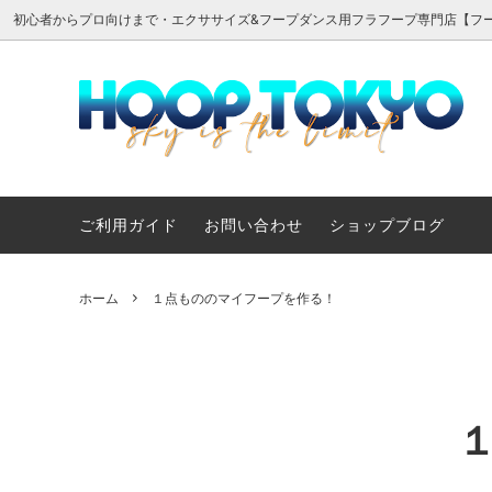
初心者からプロ向けまで・エクササイズ&フープダンス用フラフープ専門店【フ
【フラフープ｜初心者からプロまで】エ
【用途で選ぶフラフープ】とにかく回し
ここが違う！フープ東京のフラフープ
【テー
【用途
フラフ
クササイズ＆フープダンス用フラフープ
やすい！エクササイズ効果ばつぐんのフ
ォーマ
ージャ
ープ
プ
のフー
ご利用ガイド
お問い合わせ
ショップブログ
メディア掲載・指導実績
ワケありお買い得品
ホーム
１点もののマイフープを作る！