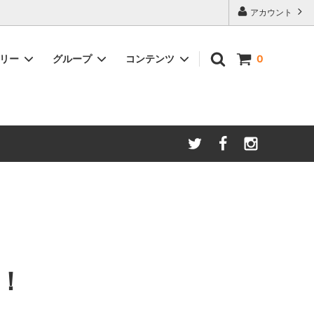
アカウント
ゴリー
グループ
コンテンツ
0
整・アジ
プダンサ
オンラインレッスン
１点もののマイフープを作る！
フープダンス/フーピングをはじめるに
ョナル向
は
！