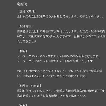
宅配便
【発送休業日】
土日祝の発送は配送業務をお休みしております。何卒ご了承下さい。
【配送方法】
佐川急便または日本郵便にてお届けいたします。配送先・配送物の内
容によって配送業者を選定いたしますので、お客様からのご指定はお
受けできません。
【梱包】
フープ：エアパッキン+厚手クラフト紙での簡易包装となります。
テープ：クリアポケット+厚手クラフト紙で包装いたします。
のしはお付けすることができませんが、プレゼント包装ご希望の場
合、ご相談下さい。ちいさなリボンなどお付けします。
【納品書・領収書】
原則お付けしておりません。ご希望の方は商品購入時に備考欄に「納
品書希望」または「領収書希望」とお書き添え下さい。
【送料】