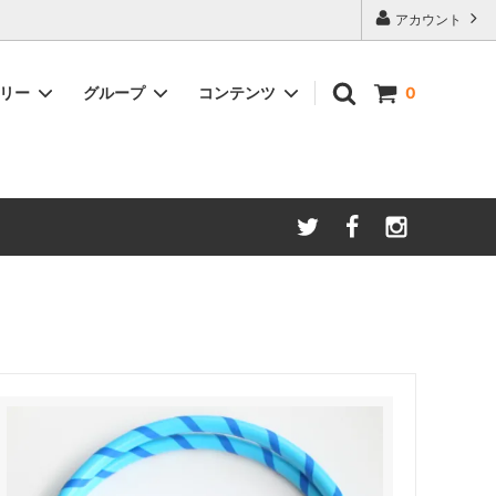
アカウント
ゴリー
グループ
コンテンツ
0
整・アジ
プダンサ
オンラインレッスン
１点もののマイフープを作る！
フープダンス/フーピングをはじめるに
ョナル向
は