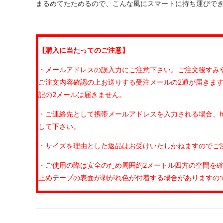
まるめてたためるので、こんな風にスマートに持ち運びで
【購入に当たってのご注意】
・メールアドレスの誤入力にご注意下さい。ご注文後すみ
ご注文内容確認の上お送りする受注メールの2通が届きま
記の2メールは届きません。
・ご連絡先として携帯メールアドレスを入力される場合、hoop
して下さい。
・サイズを理由とした返品はお受けいたしかねますのでご
・ご使用の際は安全のため周囲約2メートル四方の空間を
止めテープの表面が剥がれ色が付着する場合がありますの