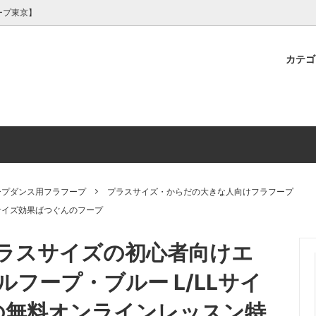
ープ東京】
カテ
プ｜新体操・フープダンス・パフ
で選ぶフラフープ】お洒落命！ゴ
ープの選び方
【フープ加工】フープサイズ調
【用途で選ぶフラフープ】フー
フラフープの効果
ンス】フープ＆クラブ用 装飾テー
ス・ファビュラス・オンリーワン
ャスター・テープ保護
ー・ジャグラー・プロフェッシ
プ
けフープ
ープダンス用フラフープ
プラスサイズ・からだの大きな人向けフラフープ
サイズ効果ばつぐんのフープ
ラスサイズの初心者向けエ
フープ・ブルー L/LLサイ
心の無料オンラインレッスン特