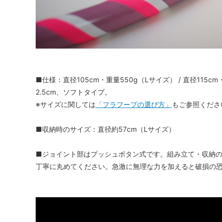
■仕様：直径105cm・重量550g（Lサイズ） / 直径11
2.5cm、ソフトタイプ。
※サイズに関しては
「フラフープの選び方」
もご参照くださ
■収納時のサイズ：直径約57cm（Lサイズ）
■ジョイント部はプッシュボタン式です。組み立て・収納
丁寧に丸めてください。急激に無理な力を加えると破損の