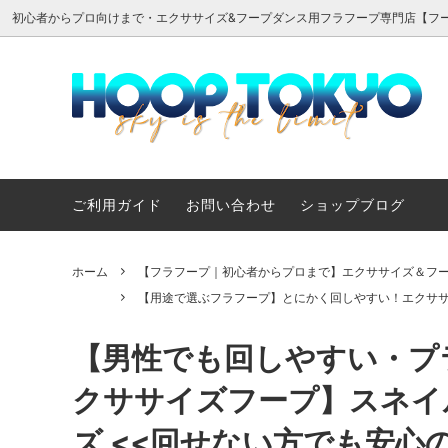
初心者からプロ向けまで・エクササイズ&フープダンス用フラフープ専門店【フ
【フラフープ｜初心者からプロまで】エ
【用途で選ぶフラフープ】とにかく回し
ここが違う！フープ東京のフラフープ
【テー
【用途
フラフ
クササイズ＆フープダンス用フラフープ
やすい！エクササイズ効果ばつぐんのフ
ォーマ
ージャ
ープ
プ
のフー
ご利用ガイド
お問い合わせ
ショップブログ
メディア掲載・指導実績
ワケありお買い得品
ホーム
【フラフープ｜初心者からプロまで】エクササイズ＆フ
【用途で選ぶフラフープ】とにかく回しやすい！エクサ
【男性でも回しやすい・プ
クササイズフープ】スネイル
ズ <<回せない方でも安